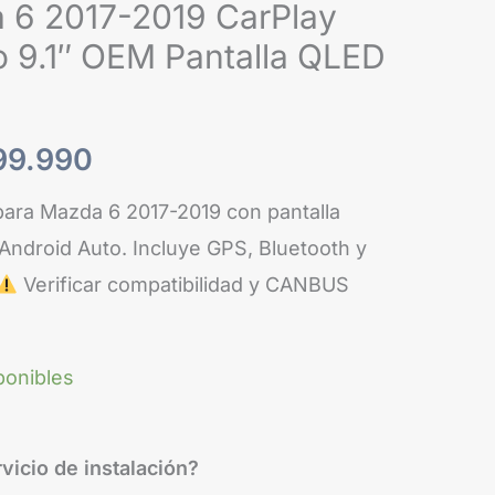
2019
 6 2017-2019 CarPlay
:
es:
CarPlay
o 9.1″ OEM Pantalla QLED
Android
69.990.
$299.990.
Auto
9.1"
99.990
OEM
ara Mazda 6 2017-2019 con pantalla
Pantalla
 Android Auto. Incluye GPS, Bluetooth y
QLED
Verificar compatibilidad y CANBUS
Android
15
cantidad
ponibles
vicio de instalación?