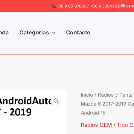
+56 9 65187006 / +56 9 50943160
vent
nda
Categorías
Contacto
Inicio
/
Radios y Pantal
El
Mazda 6 2017-2019 Car
pre
Android 15
Radios OEM / Tipo Or
ori