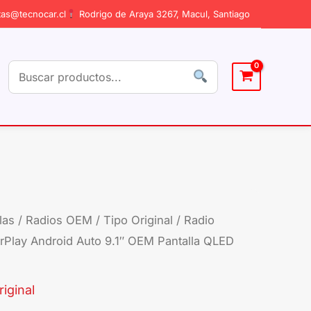
as@tecnocar.cl
Rodrigo de Araya 3267, Macul, Santiago
las
/
Radios OEM / Tipo Original
/ Radio
Radio
El
Play Android Auto 9.1″ OEM Pantalla QLED
Mazda
cio
precio
6
2017-
iginal
ginal
actual