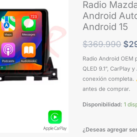
Radio Mazda
era
Android Aut
$3
Android 15
$
369.990
$
2
Radio Android OEM p
QLED 9.1”, CarPlay y
conexión completa.
antes de comprar.
Disponibilidad:
1 dis
¿Deseas agregar ser