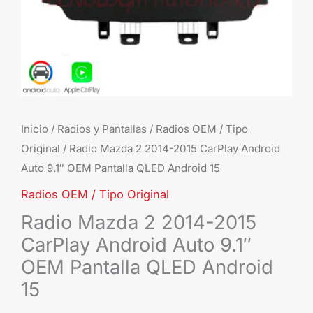
9.1"
OE
Pant
QL
And
15
can
Inicio
/
Radios y Pantallas
/
Radios OEM / Tipo
Original
/ Radio Mazda 2 2014-2015 CarPlay Android
Auto 9.1″ OEM Pantalla QLED Android 15
Radios OEM / Tipo Original
Radio Mazda 2 2014-2015
CarPlay Android Auto 9.1″
OEM Pantalla QLED Android
15