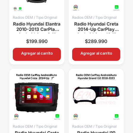
Radios OEM / Tipo Original
Radios OEM / Tipo Original
Radio Hyundai Elantra
Radio Hyundai Creta
2010-2013 CarPlay
2014-Up CarPlay
Android Auto 9.1”
Android Auto 10.1”
Pantalla OEM
Pantalla OEM Android
$
199.990
$
289.990
Bluetooth GPS WiFi
15 Bluetooth GPS WiFi
Agregar al carrito
Agregar al carrito
Radios OEM / Tipo Original
Radios OEM / Tipo Original
Radio Hyundai Creta
Radio Hyundai I10