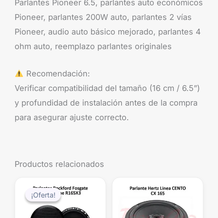
Parlantes Pioneer 6.5, parlantes auto económicos
Pioneer, parlantes 200W auto, parlantes 2 vías
Pioneer, audio auto básico mejorado, parlantes 4
ohm auto, reemplazo parlantes originales
Recomendación:
Verificar compatibilidad del tamaño (16 cm / 6.5”)
y profundidad de instalación antes de la compra
para asegurar ajuste correcto.
Productos relacionados
El
El
precio
precio
¡Oferta!
¡Oferta!
original
actual
era:
es: