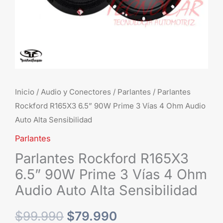
4
Ohm
Audio
Auto
Alta
Sensibilidad
cantidad
Inicio
/
Audio y Conectores
/
Parlantes
/ Parlantes
Rockford R165X3 6.5” 90W Prime 3 Vías 4 Ohm Audio
Auto Alta Sensibilidad
Parlantes
Parlantes Rockford R165X3
6.5” 90W Prime 3 Vías 4 Ohm
Audio Auto Alta Sensibilidad
$
99.990
$
79.990