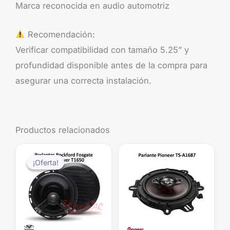
Marca reconocida en audio automotriz
Recomendación:
Verificar compatibilidad con tamaño 5.25” y
profundidad disponible antes de la compra para
asegurar una correcta instalación.
Productos relacionados
El
El
precio
precio
¡Oferta!
¡Oferta!
original
actual
era:
es:
$199.990.
$169.990.