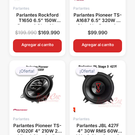
Parlantes
Parlantes
Parlantes Rockford
Parlantes Pioneer TS-
T1650 6.5” 150W
A1687 6.5” 320W 4
Power 4 Ohm Alta
Ohm Alta Potencia
Potencia Audio Auto
Audio Auto
$
199.990
$
169.990
$
99.990
Premium
Agregar al carrito
Agregar al carrito
El
El
El
El
precio
precio
precio
precio
¡Oferta!
¡Oferta!
¡Oferta!
¡Oferta!
original
actual
original
actual
era:
es:
era:
es:
$44.990.
$39.990.
$59.990.
$49.99
Parlantes
Parlantes
Parlantes Pioneer TS-
Parlantes JBL 427F
G1020F 4” 210W 2
4” 30W RMS 60W