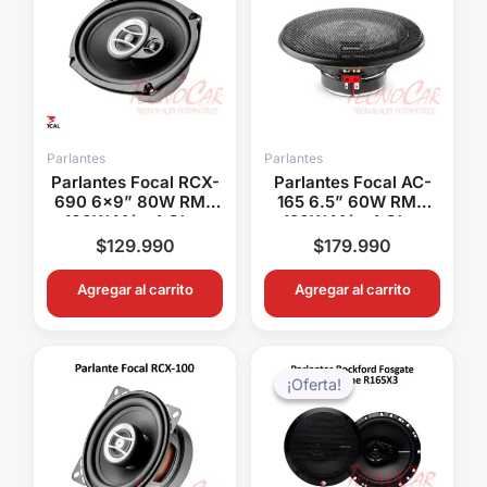
Parlantes
Parlantes
Parlantes Focal RCX-
Parlantes Focal AC-
690 6×9” 80W RMS
165 6.5” 60W RMS
160W Máx 4 Ohm
120W Máx 4 Ohm
Auditor Alta Potencia
Universal Alta
$
129.990
$
179.990
Fidelidad
Agregar al carrito
Agregar al carrito
El
El
precio
precio
¡Oferta!
¡Oferta!
original
actual
era:
es:
$99.990.
$79.99