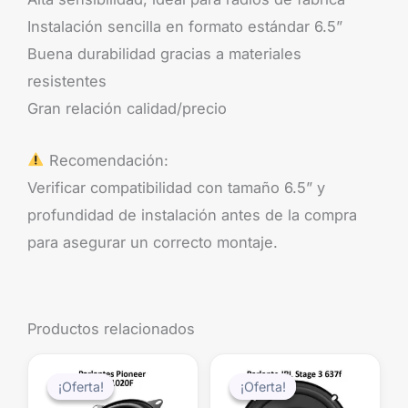
Instalación sencilla en formato estándar 6.5”
Buena durabilidad gracias a materiales
resistentes
Gran relación calidad/precio
Recomendación:
Verificar compatibilidad con tamaño 6.5” y
profundidad de instalación antes de la compra
para asegurar un correcto montaje.
Productos relacionados
El
El
El
El
precio
precio
precio
precio
¡Oferta!
¡Oferta!
¡Oferta!
¡Oferta!
original
actual
original
actual