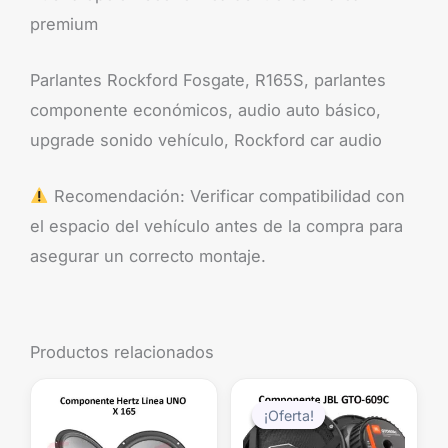
premium
Parlantes Rockford Fosgate, R165S, parlantes
componente económicos, audio auto básico,
upgrade sonido vehículo, Rockford car audio
Recomendación: Verificar compatibilidad con
el espacio del vehículo antes de la compra para
asegurar un correcto montaje.
Productos relacionados
El
El
precio
precio
¡Oferta!
¡Oferta!
original
actual