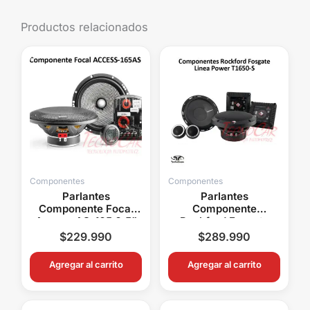
Productos relacionados
Componentes
Componentes
Parlantes
Parlantes
Componente Focal
Componente
Access AS-165 6.5”
Rockford Fosgate
60W RMS 120W Máx
Power T1650S 6.5”
$
229.990
$
289.990
4 Ohms
80W RMS 160W Máx
4 Ohms
Agregar al carrito
Agregar al carrito