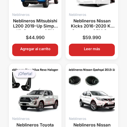
Neblineros
Neblineros
Neblineros Mitsubishi
Neblineros Nissan
L200 2019-Up Simple
Kicks 2016-2020 Kit
Kit Completo OEM
Completo OEM Con
Con Switch y Relay
Switch y Relay
$
44.990
$
59.990
Agregar al carrito
Leer más
El
El
precio
precio
¡Oferta!
¡Oferta!
original
actual
era:
es:
$49.990.
$39.990.
Neblineros
Neblineros
Neblineros Toyota
Neblineros Nissan