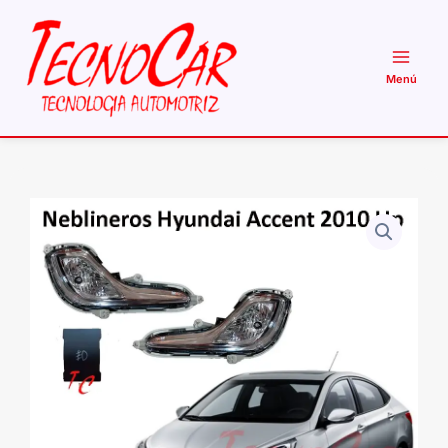
Ir
al
contenido
Neblineros
Hyundai
Accent
2010-
2016
Focos
+
Cableado