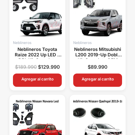
era:
es:
$189.990.
$129.990.
Neblineros
Neblineros
Neblineros Toyota
Neblineros Mitsubishi
Raize 2022 Up LED +
L200 2019-Up Doble
DRL Kit Completo
Kit Completo OEM
OEM con Intermitente
Con Switch y Relay
$
189.990
$
129.990
$
89.990
y Sensores
Agregar al carrito
Agregar al carrito