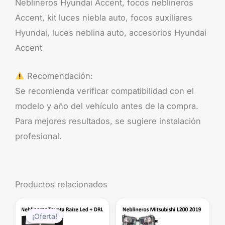
Neblineros Hyundai Accent, focos neblineros
Accent, kit luces niebla auto, focos auxiliares
Hyundai, luces neblina auto, accesorios Hyundai
Accent
Recomendación:
Se recomienda verificar compatibilidad con el
modelo y año del vehículo antes de la compra.
Para mejores resultados, se sugiere instalación
profesional.
Productos relacionados
El
El
precio
precio
¡Oferta!
¡Oferta!
original
actual