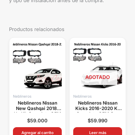
y tipo de instalación antes de la compra.
Productos relacionados
AGOTADO
Neblineros
Neblineros
Neblineros Nissan
Neblineros Nissan
New Qashqai 2018-
Kicks 2016-2020 Kit
Up Kit Completo OEM
Completo OEM Con
Con Switch y Relay
Switch y Relay
$
59.000
$
59.990
Agregar al carrito
Leer más