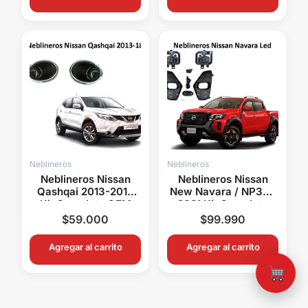
Neblineros
Neblineros
Neblineros Nissan
Neblineros Nissan
Qashqai 2013-2018
New Navara / NP300
Kit Completo OEM
2021 Kit Completo
Con Switch y Relay
OEM Con Switch y
$
59.000
$
99.990
Relay
Agregar al carrito
Agregar al carrito