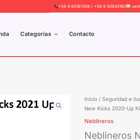
+56 9 65187006 / +56 9 50943160
vent
nda
Categorías
Contacto
Inicio
/
Seguridad e il
New Kicks 2020-Up Ki
Neblineros
Neblineros 