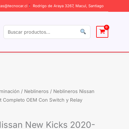
as@tecnocar.cl
Rodrigo de Araya 3267, Macul, Santiago
uminación
/
Neblineros
/ Neblineros Nissan
t Completo OEM Con Switch y Relay
Nissan New Kicks 2020-