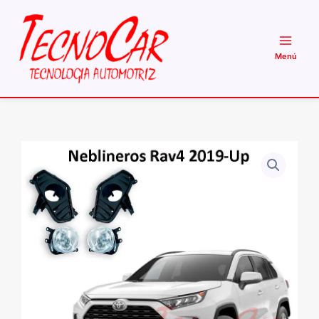
Ir
al
contenido
Neblineros
Toyota
Rav4
2019
Up
Halógeno
Kit
Completo