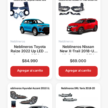
Neblineros
Neblineros
Neblineros Toyota
Neblineros Nissan
Raize 2022 Up LED Kit
New X-Trail 2018-Up
Completo OEM con
Kit Completo OEM
Biseles para Sensores
Con Switch y Relay
$
84.990
$
69.000
Agregar al carrito
Agregar al carrito