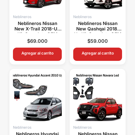
Neblineros
Neblineros
Neblineros Nissan
Neblineros Nissan
New X-Trail 2018-Up
New Qashqai 2018-
Kit Completo OEM
Up Kit Completo OEM
Con Switch y Relay
Con Switch y Relay
$
69.000
$
59.000
Agregar al carrito
Agregar al carrito
Neblineros
Neblineros
Neblineros Hyundai
Neblineros Nissan