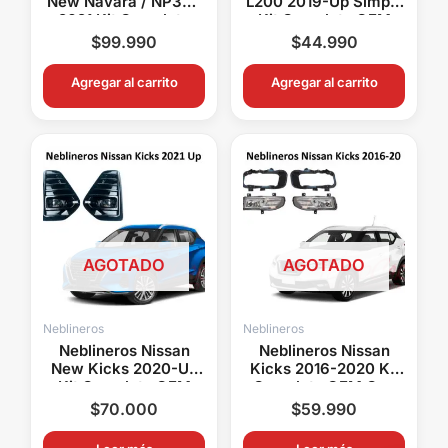
New Navara / NP300
L200 2019-Up Simple
2021 Kit Completo
Kit Completo OEM
OEM Con Switch y
Con Switch y Relay
$
99.990
$
44.990
Relay
Agregar al carrito
Agregar al carrito
AGOTADO
AGOTADO
Neblineros
Neblineros
Neblineros Nissan
Neblineros Nissan
New Kicks 2020-Up
Kicks 2016-2020 Kit
Kit Completo OEM
Completo OEM Con
Con Switch y Relay
Switch y Relay
$
70.000
$
59.990