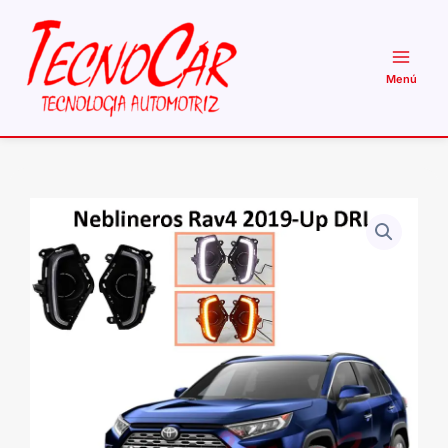
Ir
al
contenido
Neblineros
Toyota
Rav4
2019
Up
DRL
Kit
Biseles