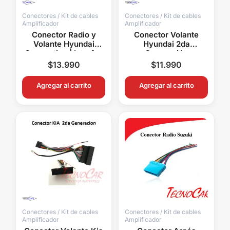
Conectores / Kit de cables
Conectores / Kit de cables
Amplificador
Amplificador
Conector Radio y
Conector Volante
Volante Hyundai
Hyundai 2da
Connection | Interfaz
Generación
Mandos al Volante
Connection | Radio
$
13.990
$
11.990
Android Mandos
Volante USB Antena
Agregar al carrito
Agregar al carrito
Conectores / Kit de cables
Conectores / Kit de cables
Amplificador
Amplificador