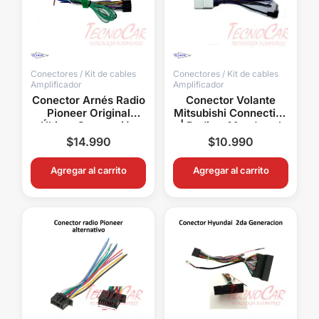
Conectores / Kit de cables
Conectores / Kit de cables
Amplificador
Amplificador
Conector Arnés Radio
Conector Volante
Pioneer Original
Mitsubishi Connection
Última Generación
| Radio y Mandos al
Plug & Play
Volante
$
14.990
$
10.990
Agregar al carrito
Agregar al carrito