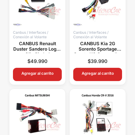
Canbus / Interfaces /
Canbus / Interfaces /
Conexión al Volante
Conexión al Volante
CANBUS Renault
CANBUS Kia 2G
Duster Sandero Logan
Sorento Sportage
Clio Simbol
Cerato K3 Connection
Connection Mandos
Radios Android
$
49.990
$
39.990
Volante
Volante Cámara
Agregar al carrito
Agregar al carrito