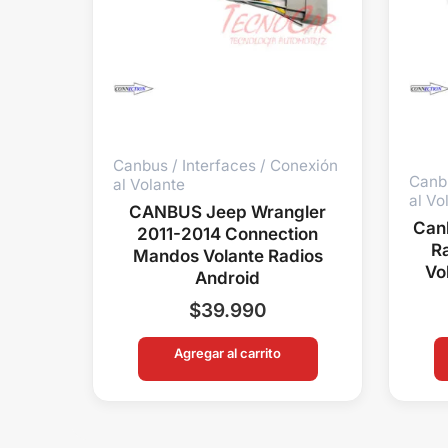
Canbus / Interfaces / Conexión
Canbu
al Volante
al Vo
CANBUS Jeep Wrangler
Canb
2011-2014 Connection
R
Mandos Volante Radios
Vo
Android
$
39.990
Agregar al carrito