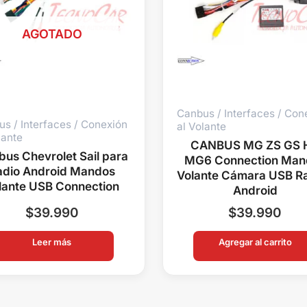
AGOTADO
Canbus / Interfaces / Con
s / Interfaces / Conexión
al Volante
lante
CANBUS MG ZS GS 
us Chevrolet Sail para
MG6 Connection Man
adio Android Mandos
Volante Cámara USB R
lante USB Connection
Android
$
39.990
$
39.990
Leer más
Agregar al carrito