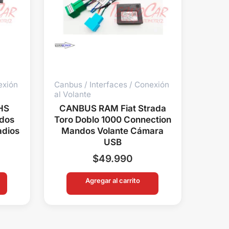
exión
Canbus / Interfaces / Conexión
al Volante
HS
CANBUS RAM Fiat Strada
dos
Toro Doblo 1000 Connection
adios
Mandos Volante Cámara
USB
$
49.990
Agregar al carrito