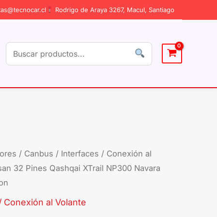
as@tecnocar.cl
Rodrigo de Araya 3267, Macul, Santiago
ores
/
Canbus / Interfaces / Conexión al
an 32 Pines Qashqai XTrail NP300 Navara
ion
/ Conexión al Volante