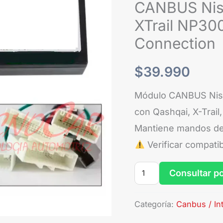
Qashqai
CANBUS Nis
XTrail
XTrail NP30
NP300
Connection
Navara
Sentra
$
39.990
Versa
Módulo CANBUS Niss
Connection
con Qashqai, X-Trail
cantidad
Mantiene mandos del
Verificar compatib
Consultar p
Categoría:
Canbus / In