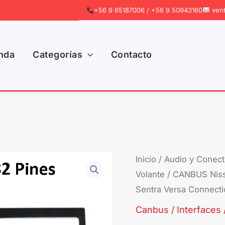
+56 9 65187006 / +56 9 50943160
vent
nda
Categorías
Contacto
CANBUS
Inicio
/
Audio y Conect
Volante
/ CANBUS Niss
Nissan
Sentra Versa Connect
32
Pines
Canbus / Interfaces 