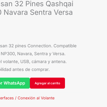
san 32 Pines Qashqai
0 Navara Sentra Versa
an 32 pines Connection. Compatible
, NP300, Navara, Sentra y Versa.
 volante, USB, cámara y antena.
ilidad antes de comprar.
or WhatsApp
Agregar al carrito
terfaces / Conexión al Volante