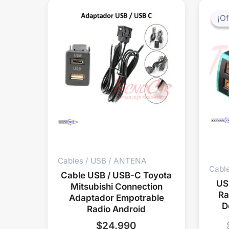
¡Of
¡Of
Cables / USB / ANTENA
Cabl
Cable USB / USB-C Toyota
US
Mitsubishi Connection
Ra
Adaptador Empotrable
D
Radio Android
$
24.990