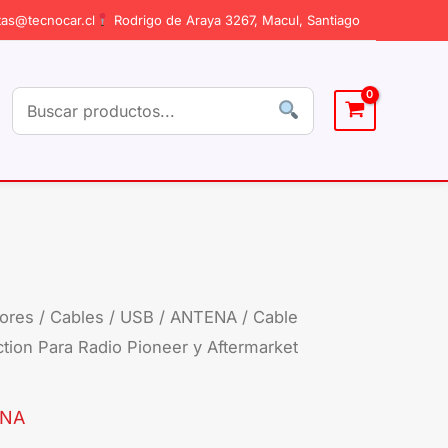
as@tecnocar.cl
Rodrigo de Araya 3267, Macul, Santiago
ores
/
Cables / USB / ANTENA
/ Cable
ion Para Radio Pioneer y Aftermarket
ENA