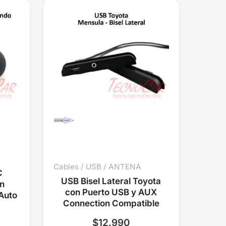
Cables / USB / ANTENA
C
USB Bisel Lateral Toyota
n
con Puerto USB y AUX
Auto
Connection Compatible
$
12.990