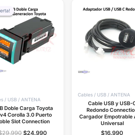
El
El
precio
precio
erta!
erta!
original
actual
era:
es:
$29.990.
$24.990.
Cables / USB / ANTENA
es / USB / ANTENA
Cable USB y USB-
B Doble Carga Toyota
Redondo Connectio
v4 Corolla 3.0 Puerto
Cargador Empotrable 
oble Slot Connection
Universal
$
29.990
$
24.990
$
16.990