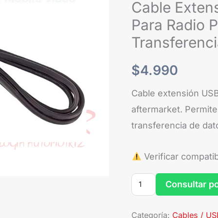
Para
Cable Exten
Radio
Para Radio P
Pioneer
Transferenc
y
Aftermarket
$
4.990
Transferencia
Cable extensión USB
y
aftermarket. Permite
Carga
transferencia de dat
cantidad
Verificar compati
Consultar p
Categoría:
Cables / U