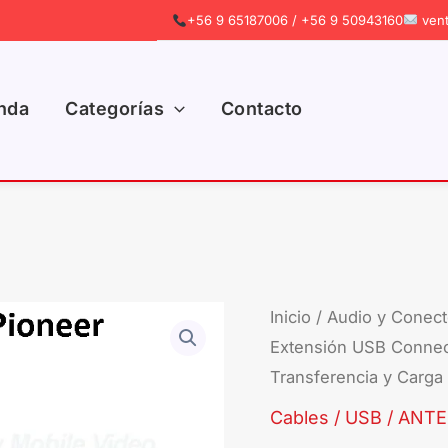
+56 9 65187006 / +56 9 50943160
vent
nda
Categorías
Contacto
Cable
Inicio
/
Audio y Conect
Extensión USB Connect
Extensión
Transferencia y Carga
USB
Connection
Cables / USB / ANT