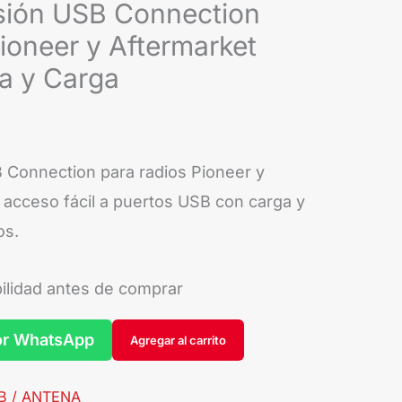
sión USB Connection
ioneer y Aftermarket
ia y Carga
 Connection para radios Pioneer y
 acceso fácil a puertos USB con carga y
os.
bilidad antes de comprar
or WhatsApp
Agregar al carrito
SB / ANTENA