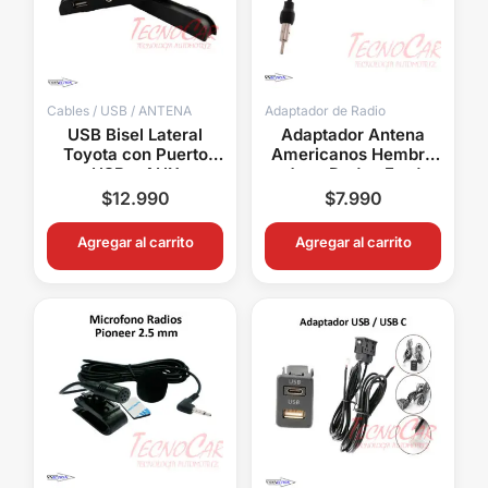
Cables / USB / ANTENA
Adaptador de Radio
USB Bisel Lateral
Adaptador Antena
Toyota con Puerto
Americanos Hembra
USB y AUX
Jeep Dodge Ford
Connection
Chevrolet GMC
$
12.990
$
7.990
Compatible
Connection
Agregar al carrito
Agregar al carrito