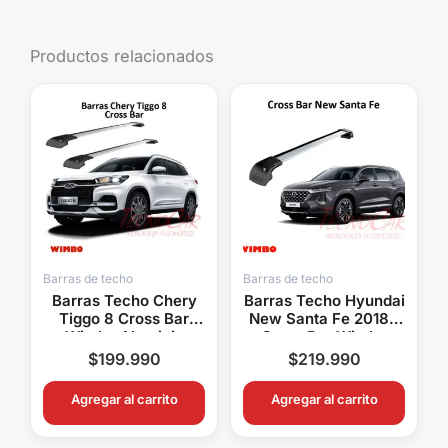
Productos relacionados
Barras de techo
Barras de techo
Barras Techo Chery
Barras Techo Hyundai
Tiggo 8 Cross Bar
New Santa Fe 2018+
Wimbo Aluminio
Cross Bar Wimbo
Portaequipaje
Aluminio Con Llave
$
199.990
$
219.990
Agregar al carrito
Agregar al carrito