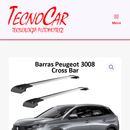
Ir
al
contenido
Barras
Techo
Peugeot
3008
2017+
Cross
Bar
Wimbo