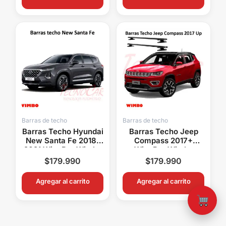
Barras de techo
Barras de techo
Barras Techo Hyundai
Barras Techo Jeep
New Santa Fe 2018-
Compass 2017+
2021 WingBar Wimbo
WingBar Wimbo
Aluminio Con Llave
Aluminio
$
179.990
$
179.990
Portaequipaje
Agregar al carrito
Agregar al carrito