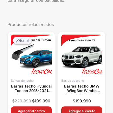
para asegurar compatibilidad.
Productos relacionados
El
El
precio
precio
¡Oferta!
¡Oferta!
original
actual
era:
es:
$229.990.
$199.990.
Barras de techo
Barras de techo
Barras Techo Hyundai
Barras Techo BMW
Tucson 2015-2021
WingBar Wimbo
Cross Bar Wimbo
Aluminio X3 X4 X5 X6
Aluminio Con Llave
Serie 2 y 3
$
229.990
$
199.990
$
199.990
Portaequipaje
Agregar al carrito
Agregar al carrito