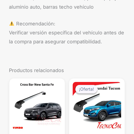
aluminio auto, barras techo vehículo
Recomendación:
Verificar versión específica del vehículo antes de
la compra para asegurar compatibilidad.
Productos relacionados
El
El
precio
precio
¡Oferta!
¡Oferta!
original
actual
era:
es:
$229.990.
$199.