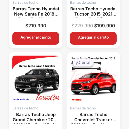
Barras de techo
Barras de techo
Barras Techo Hyundai
Barras Techo Hyundai
New Santa Fe 2018+
Tucson 2015-2021
Cross Bar Wimbo
Cross Bar Wimbo
Aluminio Con Llave
Aluminio Con Llave
$
219.990
$
229.990
$
199.990
Agregar al carrito
Agregar al carrito
El
El
precio
precio
¡Oferta!
¡Oferta!
original
actual
era:
es:
$179.990.
$149.
Barras de techo
Barras de techo
Barras Techo Jeep
Barras Techo
Grand Cherokee 2011-
Chevrolet Tracker
2019 WingBar Wimbo
2019 WingBar Negras