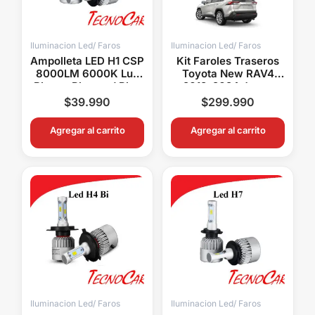
Iluminacion Led/ Faros
Iluminacion Led/ Faros
Ampolleta LED H1 CSP
Kit Faroles Traseros
8000LM 6000K Luz
Toyota New RAV4
Blanca Plug and Play
2019-2024 Juego
Auto Camioneta
Completo Exterior e
$
39.990
$
299.990
Interior Connection
Agregar al carrito
Agregar al carrito
Iluminacion Led/ Faros
Iluminacion Led/ Faros