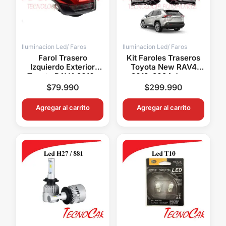
Iluminacion Led/ Faros
Iluminacion Led/ Faros
Farol Trasero
Kit Faroles Traseros
Izquierdo Exterior
Toyota New RAV4
Toyota RAV4 2016-
2019-2024 Juego
2019 Connection
Completo Exterior e
$
79.990
$
299.990
Interior Connection
Agregar al carrito
Agregar al carrito