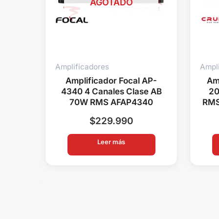
AGOTADO
Amplificadores
Ampl
Amplificador Focal AP-
Am
4340 4 Canales Clase AB
20
70W RMS AFAP4340
RMS
$
229.990
Leer más