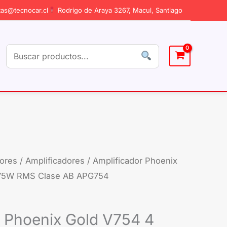
as@tecnocar.cl
Rodrigo de Araya 3267, Macul, Santiago
ores
/
Amplificadores
/ Amplificador Phoenix
 75W RMS Clase AB APG754
r Phoenix Gold V754 4