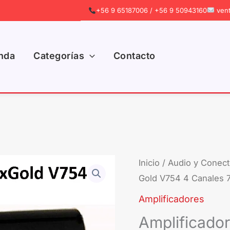
+56 9 65187006 / +56 9 50943160
vent
nda
Categorías
Contacto
Amplificador
Inicio
/
Audio y Conect
Gold V754 4 Canales
Phoenix
Gold
Amplificadores
V754
Amplificado