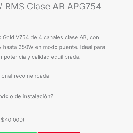
W RMS Clase AB APG754
x Gold V754 de 4 canales clase AB, con
 hasta 250W en modo puente. Ideal para
n potencia y calidad equilibrada.
sional recomendada
vicio de instalación?
+
$
40.000
)