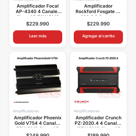
Amplificador Focal
Amplificador
AP-4340 4 Canales
Rockford Fosgate P-
Clase AB 70W RMS
400.2 2 Canales
AFAP4340
100W RMS Clase AB
$
229.990
$
229.990
ARFP400.2
Leer más
Agregar al carrito
Amplificadores
Amplificadores
Amplificador Phoenix
Amplificador Crunch
Gold V754 4 Canales
PZ-2020.4 4 Canales
75W RMS Clase AB
125W RMS Clase AB
APG754
ACRPZ2020
$
249.990
$
189.990