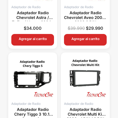
Adaptador de Radio
Adaptador de Radio
Adaptador Radio
Adaptador Radio
Chevrolet Astra /
Chevrolet Aveo 2004-
Zafira / Vectra 2004+
2008 2 DIN
Metra ACHP009
Connection ACH99-
$
34.000
$
39.990
$
29.990
7951
Agregar al carrito
Agregar al carrito
Adaptador de Radio
Adaptador de Radio
Adaptador Radio
Adaptador Radio
Chery Tiggo 3 10.1″
Chevrolet Multi Kit