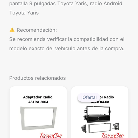
pantalla 9 pulgadas Toyota Yaris, radio Android
Toyota Yaris
Recomendación:
Se recomienda verificar la compatibilidad con el
modelo exacto del vehículo antes de la compra.
Productos relacionados
El
El
precio
precio
¡Oferta!
¡Oferta!
original
actual
era:
es:
$39.990.
$29.99