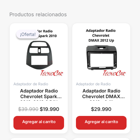
Productos relacionados
El
El
precio
precio
¡Oferta!
¡Oferta!
original
actual
era:
es:
$39.990.
$19.990.
Adaptador de Radio
Adaptador de Radio
Adaptador Radio
Adaptador Radio
Chevrolet Spark
Chevrolet DMAX
2010-2013 2 DIN
2012+ 9.1″
Connection ACH-006
Connection ACH-012N
$
39.990
$
19.990
$
29.990
Agregar al carrito
Agregar al carrito