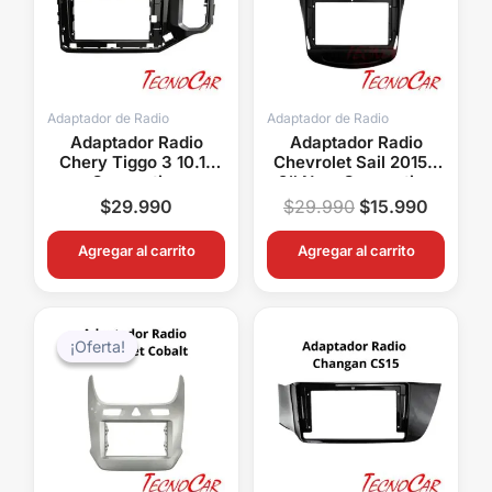
$29.990.
$15.99
Adaptador de Radio
Adaptador de Radio
Adaptador Radio
Adaptador Radio
Chery Tiggo 3 10.1″
Chevrolet Sail 2015+
Connection
9″ New Connection
AMCE017T
ACH-035N
$
29.990
$
29.990
$
15.990
Agregar al carrito
Agregar al carrito
El
El
precio
precio
¡Oferta!
¡Oferta!
original
actual
era:
es:
$48.000.
$39.990.