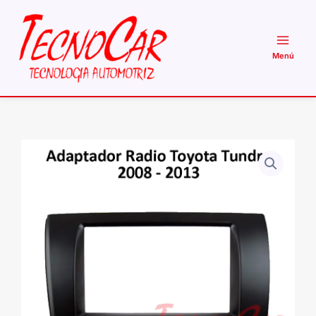
Ir
al
contenido
Adaptador
Radio
Toyota
Tundra
2008-
2013
2
Din