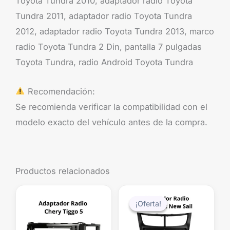
Toyota Tundra 2010, adaptador radio Toyota
Tundra 2011, adaptador radio Toyota Tundra
2012, adaptador radio Toyota Tundra 2013, marco
radio Toyota Tundra 2 Din, pantalla 7 pulgadas
Toyota Tundra, radio Android Toyota Tundra
Recomendación:
Se recomienda verificar la compatibilidad con el
modelo exacto del vehículo antes de la compra.
Productos relacionados
El
El
precio
precio
¡Oferta!
¡Oferta!
original
actual
era:
es: