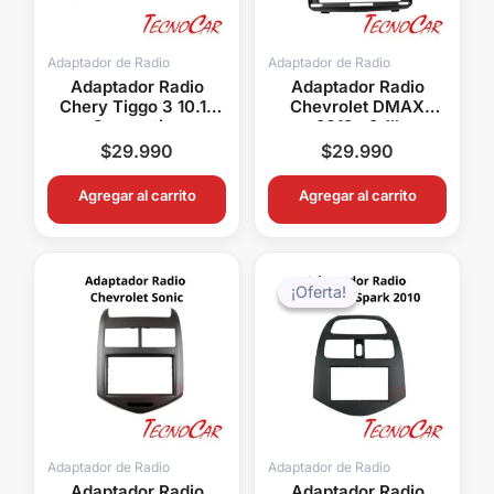
Adaptador de Radio
Adaptador de Radio
Adaptador Radio
Adaptador Radio
Chery Tiggo 3 10.1″
Chevrolet DMAX
Connection
2012+ 9.1″
AMCE017T
Connection ACH-012N
$
29.990
$
29.990
Agregar al carrito
Agregar al carrito
El
El
precio
precio
¡Oferta!
¡Oferta!
original
actual
era:
es:
$39.990.
$19.99
Adaptador de Radio
Adaptador de Radio
Adaptador Radio
Adaptador Radio