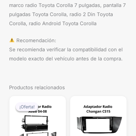
marco radio Toyota Corolla 7 pulgadas, pantalla 7
pulgadas Toyota Corolla, radio 2 Din Toyota
Corolla, radio Android Toyota Corolla
Recomendación:
Se recomienda verificar la compatibilidad con el
modelo exacto del vehículo antes de la compra.
Productos relacionados
El
El
precio
precio
¡Oferta!
¡Oferta!
original
actual
era:
es:
$39.990.
$29.990.