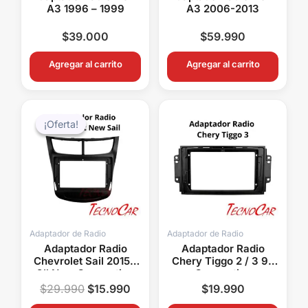
A3 1996 – 1999
A3 2006-2013
$
39.000
$
59.990
Agregar al carrito
Agregar al carrito
El
El
precio
precio
¡Oferta!
¡Oferta!
original
actual
era:
es:
$29.990.
$15.990.
Adaptador de Radio
Adaptador de Radio
Adaptador Radio
Adaptador Radio
Chevrolet Sail 2015+
Chery Tiggo 2 / 3 9″
9″ New Connection
Connection
ACH-035N
AMCE021N
$
29.990
$
15.990
$
19.990