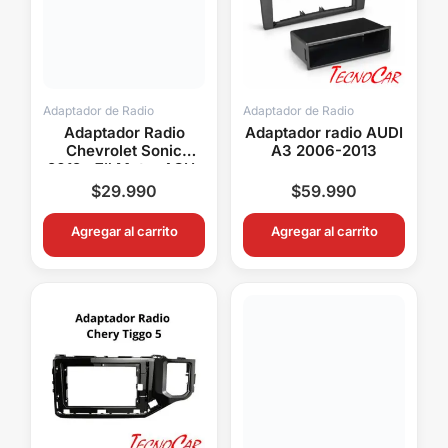
Adaptador de Radio
Adaptador de Radio
Adaptador Radio
Adaptador radio AUDI
Chevrolet Sonic
A3 2006-2013
2012+ 7″ Metra ACH-
007
$
29.990
$
59.990
Agregar al carrito
Agregar al carrito