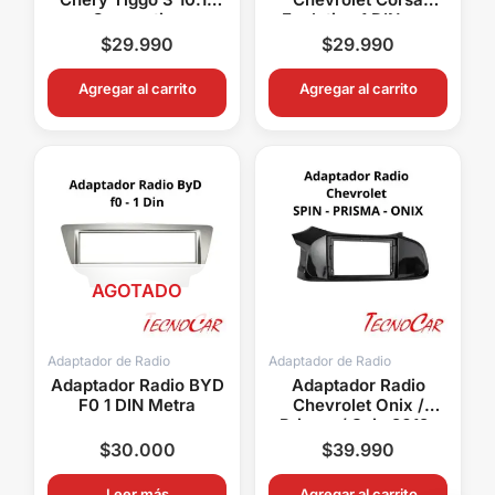
Connection
Evolution 1 DIN con
AMCE017T
Bandeja Metra ACH11-
$
29.990
$
29.990
1502
Agregar al carrito
Agregar al carrito
AGOTADO
Adaptador de Radio
Adaptador de Radio
Adaptador Radio BYD
Adaptador Radio
F0 1 DIN Metra
Chevrolet Onix /
Prisma / Spin 2012-
2019 9.1″ Connection
$
30.000
$
39.990
ACH-081N
Leer más
Agregar al carrito