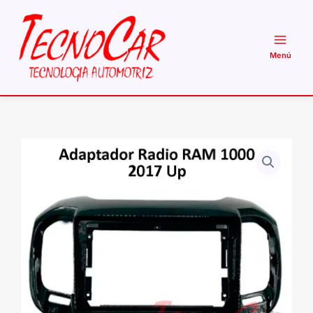
Ir
al
contenido
Adaptador
Radio
RAM
1000
2016-
2019
9.1
Pulgadas