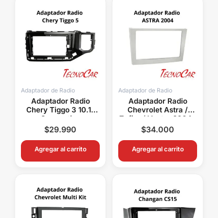
Adaptador de Radio
Adaptador de Radio
Adaptador Radio
Adaptador Radio
Chery Tiggo 3 10.1″
Chevrolet Astra /
Connection
Zafira / Vectra 2004+
AMCE017T
Metra ACHP009
$
29.990
$
34.000
Agregar al carrito
Agregar al carrito