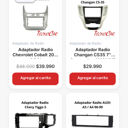
original
actual
era:
es:
$48.000.
$39.990.
Adaptador de Radio
Adaptador de Radio
Adaptador Radio
Adaptador Radio
Chevrolet Cobalt 2016
Changan CS35 7″
2 DIN
Connection AMCN015
$
48.000
$
39.990
$
29.990
Agregar al carrito
Agregar al carrito