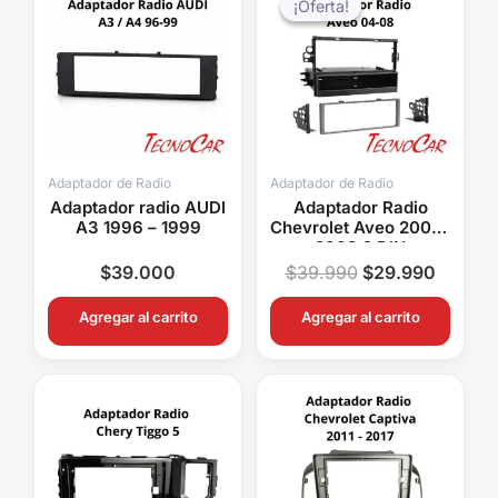
¡Oferta!
¡Oferta!
original
actual
era:
es:
$39.990.
$29.99
Adaptador de Radio
Adaptador de Radio
Adaptador radio AUDI
Adaptador Radio
A3 1996 – 1999
Chevrolet Aveo 2004-
2008 2 DIN
Connection ACH99-
$
39.000
$
39.990
$
29.990
7951
Agregar al carrito
Agregar al carrito