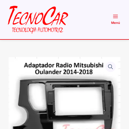
Ir
al
contenido
Adaptador
Radio
Mitsubishi
Outlander
2014+
10.1
Pulgadas
cantidad