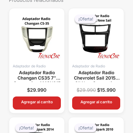
Productos relacionados
El
El
precio
precio
¡Oferta!
¡Oferta!
original
actual
era:
es:
$29.990.
$15.99
Adaptador de Radio
Adaptador de Radio
Adaptador Radio
Adaptador Radio
Changan CS35 7″
Chevrolet Sail 2015+
Connection AMCN015
9″ New Connection
ACH-035N
$
29.990
$
29.990
$
15.990
Agregar al carrito
Agregar al carrito
El
El
El
El
precio
precio
precio
precio
¡Oferta!
¡Oferta!
¡Oferta!
¡Oferta!
original
actual
original
actual