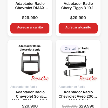
Adaptador Radio
Adaptador Radio
Chevrolet DMAX
Chery Tiggo 3 10.1″
2012+ 9.1″
Connection
Connection ACH-012N
AMCE017T
$
29.990
$
29.990
Agregar al carrito
Agregar al carrito
El
El
precio
precio
¡Oferta!
¡Oferta!
original
actual
era:
es:
$39.990.
$29.99
Adaptador de Radio
Adaptador de Radio
Adaptador Radio
Adaptador Radio
Chevrolet Sonic
Chevrolet Aveo 2004-
2012+ 7″ Metra ACH-
2008 2 DIN
007
Connection ACH99-
$
29.990
$
39.990
$
29.990