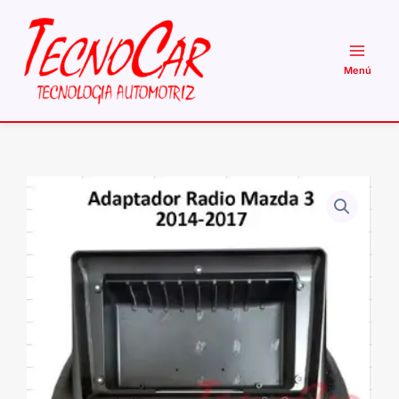
Ir
al
contenido
Adaptador
Radio
Mazda
3
2014-
2017
9.1
Pulgadas