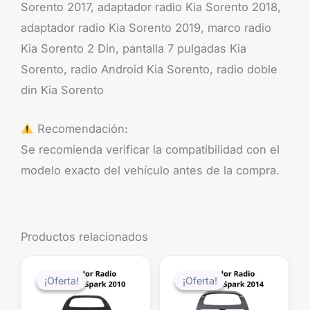
Sorento 2017, adaptador radio Kia Sorento 2018,
adaptador radio Kia Sorento 2019, marco radio
Kia Sorento 2 Din, pantalla 7 pulgadas Kia
Sorento, radio Android Kia Sorento, radio doble
din Kia Sorento
Recomendación:
Se recomienda verificar la compatibilidad con el
modelo exacto del vehículo antes de la compra.
Productos relacionados
El
El
El
El
precio
precio
precio
precio
¡Oferta!
¡Oferta!
¡Oferta!
¡Oferta!
original
actual
original
actual
era:
es:
era:
es: