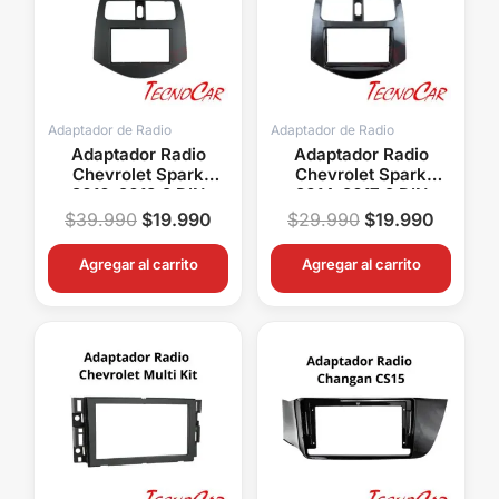
$39.990.
$19.990.
$29.990.
$19.99
Adaptador de Radio
Adaptador de Radio
Adaptador Radio
Adaptador Radio
Chevrolet Spark
Chevrolet Spark
2010-2013 2 DIN
2014-2017 2 DIN
Connection ACH-006
Connection ACH-018
$
39.990
$
19.990
$
29.990
$
19.990
Agregar al carrito
Agregar al carrito