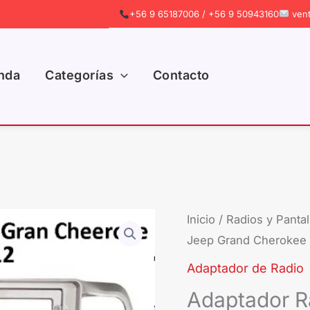
+56 9 65187006 / +56 9 50943160
vent
nda
Categorías
Contacto
Adaptador
Inicio
/
Radios y Pantal
Jeep Grand Cherokee 
Radio
Jeep
Adaptador de Radio
Grand
Adaptador R