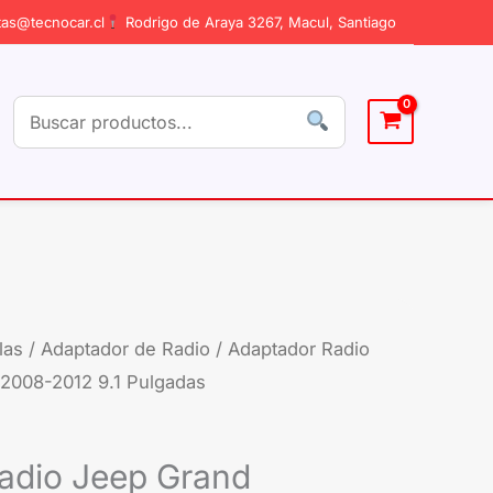
as@tecnocar.cl
Rodrigo de Araya 3267, Macul, Santiago
las
/
Adaptador de Radio
/ Adaptador Radio
2008-2012 9.1 Pulgadas
adio Jeep Grand