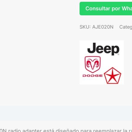
Consultar por Wh
SKU:
AJE020N
Categ
N radio adapter está diseñado para reemplazar la ra