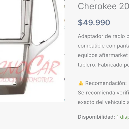
Cherokee
Cherokee 20
2008-
2012
$
49.990
9.1
Adaptador de radio 
Pulgadas
compatible con panta
cantidad
equipos aftermarket 
tablero. Fabricado p
Recomendación:
Se recomienda verifi
exacto del vehículo 
Disponibilidad:
1 dis