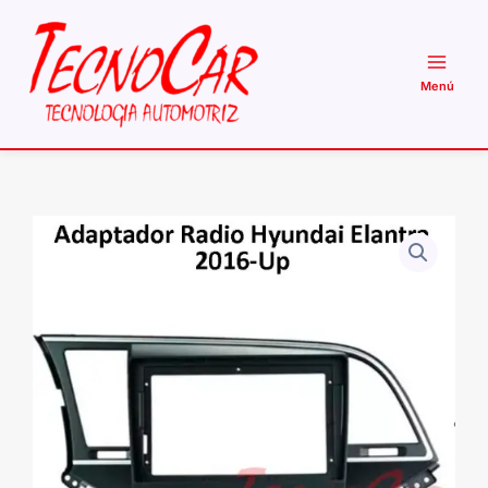
Ir
al
contenido
Adaptador
Radio
Hyundai
Elantra
2016+
9.1
Pulgadas
cantidad