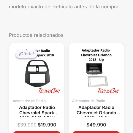
modelo exacto del vehículo antes de la compra.
Productos relacionados
El
El
precio
precio
¡Oferta!
¡Oferta!
original
actual
era:
es:
$39.990.
$19.990.
Adaptador de Radio
Adaptador de Radio
Adaptador Radio
Adaptador Radio
Chevrolet Spark
Chevrolet Orlando
2010-2013 2 DIN
2018+ 10.1″
Connection ACH-006
Connection ACH-
$
39.990
$
19.990
$
49.990
050T