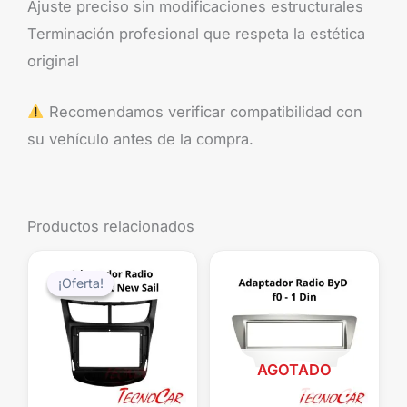
Ajuste preciso sin modificaciones estructurales
Terminación profesional que respeta la estética
original
Recomendamos verificar compatibilidad con
su vehículo antes de la compra.
Productos relacionados
El
El
precio
precio
¡Oferta!
¡Oferta!
original
actual
era:
es:
$29.990.
$15.990.
AGOTADO