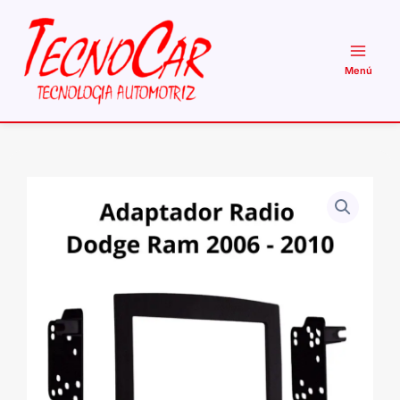
Ir
al
contenido
Adaptador
Radio
Dodge
Ram
2006-
2010
2
Din