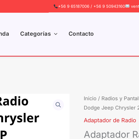
+56 9 65187006 / +56 9 50943160
vent
nda
Categorías
Contacto
Adaptador
Inicio
/
Radios y Pantal
Dodge Jeep Chrysler 2
Radio
Dodge
Adaptador de Radio
Jeep
Adaptador R