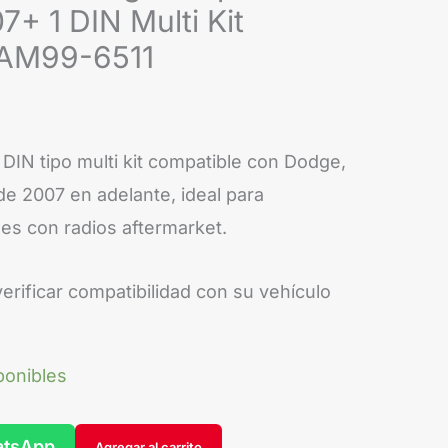
7+ 1 DIN Multi Kit
 AM99-6511
 DIN tipo multi kit compatible con Dodge,
e 2007 en adelante, ideal para
les con radios aftermarket.
ficar compatibilidad con su vehículo
ponibles
atsApp
Agregar al carrito