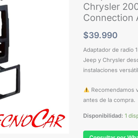
Chrysler
Chrysler 200
2007+
Connection
1
DIN
$
39.990
Multi
Adaptador de radio 1
Kit
Jeep y Chrysler desd
Connection
instalaciones versáti
AM99-
6511
Recomendamos veri
cantidad
antes de la compra.
Disponibilidad:
1 dis
Consultar por Wh