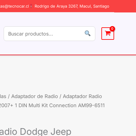
as@tecnocar.cl
Rodrigo de Araya 3267, Macul, Santiago
las
/
Adaptador de Radio
/ Adaptador Radio
007+ 1 DIN Multi Kit Connection AM99-6511
adio Dodge Jeep