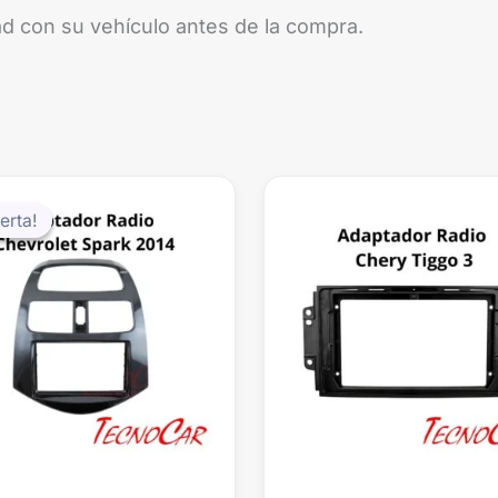
d con su vehículo antes de la compra.
El
El
precio
precio
erta!
erta!
original
actual
era:
es:
$29.990.
$19.990.