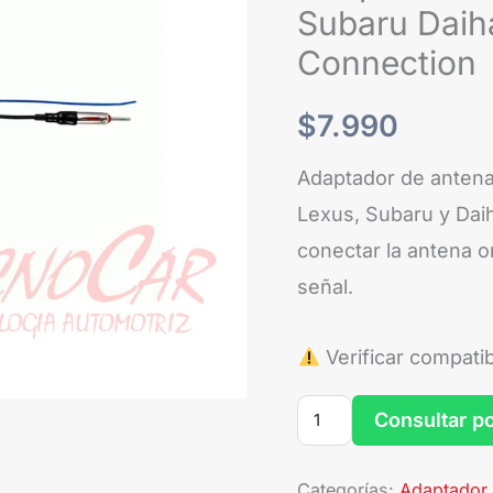
Subaru
Subaru Daih
Daihatsu
Connection
Hembra
Radio
$
7.990
Auto
Adaptador de antena
Connection
Lexus, Subaru y Dai
cantidad
conectar la antena or
señal.
Verificar compati
Consultar p
Categorías:
Adaptador 