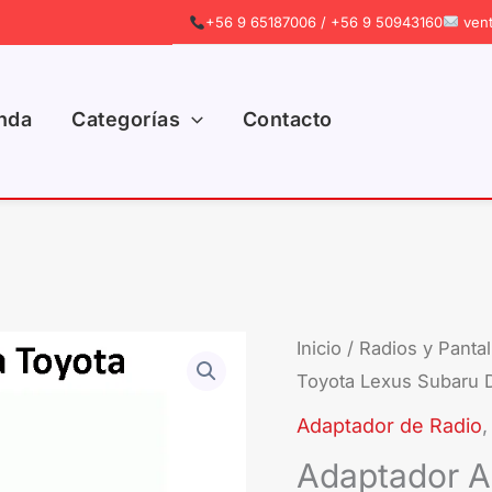
+56 9 65187006 / +56 9 50943160
vent
nda
Categorías
Contacto
Adaptador
Inicio
/
Radios y Pantal
Toyota Lexus Subaru 
Antena
Toyota
Adaptador de Radio
Lexus
Adaptador A