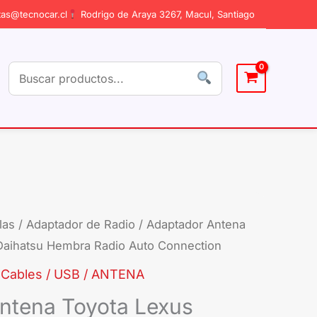
as@tecnocar.cl
Rodrigo de Araya 3267, Macul, Santiago
las
/
Adaptador de Radio
/ Adaptador Antena
Daihatsu Hembra Radio Auto Connection
,
Cables / USB / ANTENA
ntena Toyota Lexus