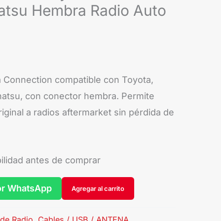
atsu Hembra Radio Auto
 Connection compatible con Toyota,
hatsu, con conector hembra. Permite
iginal a radios aftermarket sin pérdida de
bilidad antes de comprar
or WhatsApp
Agregar al carrito
de Radio
,
Cables / USB / ANTENA