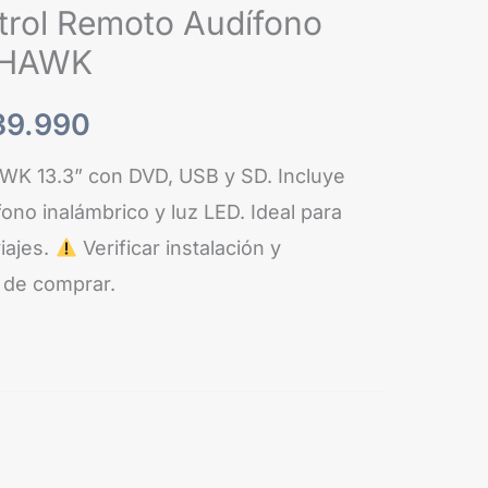
rol Remoto Audífono
:
es:
o HAWK
9.990.
$239.990.
39.990
AWK 13.3” con DVD, USB y SD. Incluye
fono inalámbrico y luz LED. Ideal para
iajes.
Verificar instalación y
 de comprar.