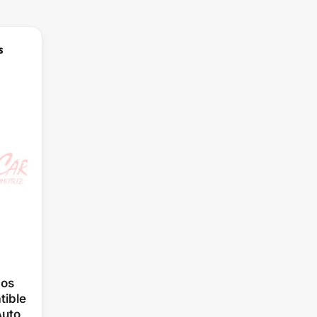
cos
tible
Auto