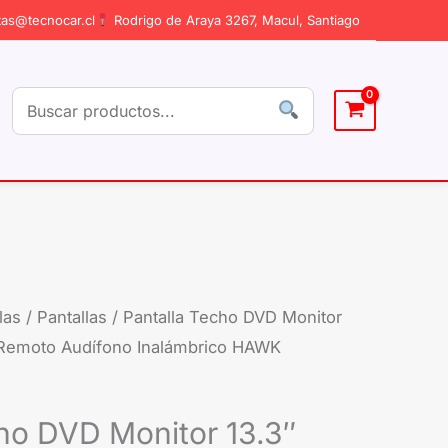
as@tecnocar.cl
Rodrigo de Araya 3267, Macul, Santiago
las
/
Pantallas
/ Pantalla Techo DVD Monitor
El
 Remoto Audífono Inalámbrico HAWK
cio
precio
ginal
actual
cho DVD Monitor 13.3″