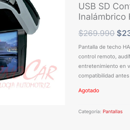
USB SD Cont
era
Inalámbric
$26
$
269.990
$
2
Pantalla de techo H
control remoto, audí
entretenimiento en v
compatibilidad antes
Agotado
Categoría:
Pantallas