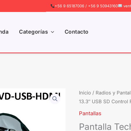
+56 9 65187006 / +56 9 50943160
vent
nda
Categorías
Contacto
Inicio
/
Radios y Pantal
El
13.3″ USB SD Control
pre
Pantallas
ori
Pantalla Te