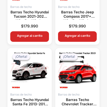
Barras de techo
Barras de techo
Barras Techo Hyundai
Barras Techo Jeep
Tucson 2021-2025
Compass 2017+
WingBar Wimbo
WingBar Wimbo
Aluminio Con Llave
Aluminio
$
179.990
$
179.990
Portaequipaje
Agregar al carrito
Agregar al carrito
El
El
El
El
precio
precio
precio
precio
¡Oferta!
¡Oferta!
¡Oferta!
¡Oferta!
original
actual
original
actual
era:
es:
era:
es:
$179.990.
$159.990.
$179.990.
$149.
Barras de techo
Barras de techo
Barras Techo Hyundai
Barras Techo
Santa Fe 2013-2018
Chevrolet Tracker